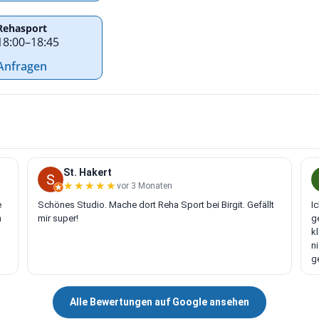
Rehasport
18:00
–
18:45
Anfragen
St. Hakert
★★★★★
★★★★★
vor 3 Monaten
e
Schönes Studio. Mache dort Reha Sport bei Birgit. Gefällt
I
n
mir super!
g
k
n
g
Alle Bewertungen auf Google ansehen