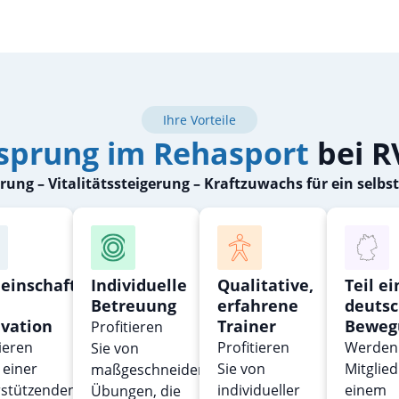
Ihre Vorteile
isprung im Rehasport
bei R
ung – Vitalitätssteigerung – Kraftzuwachs für ein selb
einschaft
Individuelle
Qualitative,
Teil ei
Betreuung
erfahrene
deuts
vation
Trainer
Beweg
Profitieren
ieren
Profitieren
Werden 
Sie von
n einer
Sie von
Mitglied
maßgeschneiderten
rstützenden
individueller
einem
Übungen, die