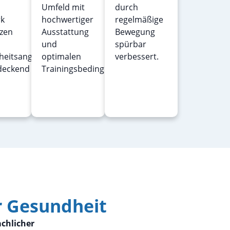
Umfeld mit
durch
k
hochwertiger
regelmäßige
zen
Ausstattung
Bewegung
und
spürbar
heitsangebote
optimalen
verbessert.
deckend
Trainingsbedingungen.
r Gesundheit
chlicher