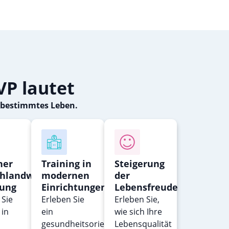
VP lautet
stbestimmtes Leben.
ner
Training in
Steigerung
chlandweiten
modernen
der
ung
Einrichtungen
Lebensfreude
Sie
Erleben Sie
Erleben Sie,
 in
ein
wie sich Ihre
gesundheitsorientiertes
Lebensqualität