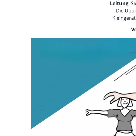
Leitung
. S
Die Übun
Kleingerät
V