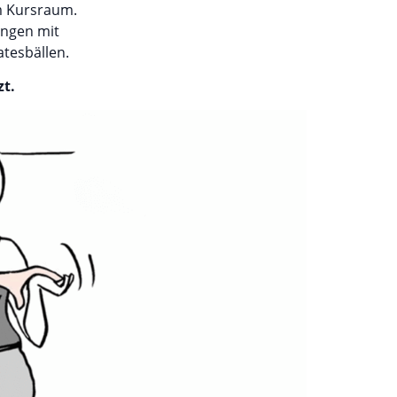
em Kursraum.
ungen mit
atesbällen.
t.