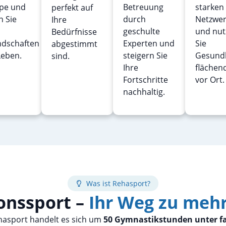
pe und
Betreuung
starken
perfekt auf
n Sie
durch
Netzwer
Ihre
geschulte
und nut
Bedürfnisse
ndschaften
Experten und
Sie
abgestimmt
Leben.
steigern Sie
Gesund
sind.
Ihre
flächen
Fortschritte
vor Ort.
nachhaltig.
Was ist Rehasport?
onssport –
Ihr Weg zu meh
asport handelt es sich um
50 Gymnastikstunden unter fa