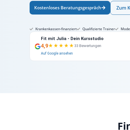
Kostenloses Beratungsgespräch
Zum K
Krankenkassen-finanziert
Qualifizierte Trainer
Moder
Fit mit Julia - Dein Kursstudio
4,9
★★★★★
★★★★★
33 Bewertungen
Auf Google ansehen
Fi