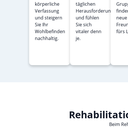
körperliche
täglichen
Grup
Verfassung
Herausforderungen
finde
und steigern
und fühlen
neue
Sie Ihr
Sie sich
Freu
Wohlbefinden
vitaler denn
fürs 
nachhaltig.
je.
Rehabilitati
Beim Reh