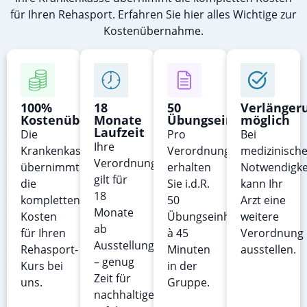
für Ihren Rehasport. Erfahren Sie hier alles Wichtige zur
Kostenübernahme.
100%
18
50
Verlänger
Kostenübernahme
Monate
Übungseinheiten
möglich
Laufzeit
Die
Pro
Bei
Ihre
Krankenkasse
Verordnung
medizinische
Verordnung
übernimmt
erhalten
Notwendigke
gilt für
die
Sie i.d.R.
kann Ihr
18
kompletten
50
Arzt eine
Monate
Kosten
Übungseinheiten
weitere
ab
für Ihren
à 45
Verordnung
Ausstellungsdatum
Rehasport-
Minuten
ausstellen.
– genug
Kurs bei
in der
Zeit für
uns.
Gruppe.
nachhaltige