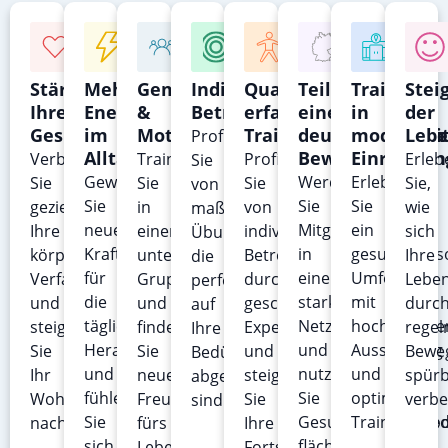
Stärkung
Mehr
Gemeinschaft
Individuelle
Qualitative,
Teil
Training
Stei
Ihrer
Energie
&
Betreuung
erfahrene
einer
in
der
Gesundheit
im
Motivation
Trainer
deutschlandwei
modernen
Lebe
Profitieren
Alltag
Bewegung
Einrichtu
Verbessern
Trainieren
Profitieren
Erleb
Sie
Gewinnen
Werden
Erleben
Sie
Sie
Sie
Sie,
von
Sie
Sie
Sie
gezielt
in
von
wie
maßgeschneiderten
neue
Mitglied
ein
Ihre
einer
individueller
sich
Übungen,
Kraft
in
gesundheitso
körperliche
unterstützenden
Betreuung
Ihre
die
für
einem
Umfeld
Verfassung
Gruppe
durch
Leben
perfekt
die
starken
mit
und
und
geschulte
durc
auf
täglichen
Netzwerk
hochwertige
steigern
finden
Experten
regel
Ihre
Herausforderungen
und
Ausstattung
Sie
Sie
und
Bewe
Bedürfnisse
und
nutzen
und
Ihr
neue
steigern
spür
abgestimmt
fühlen
Sie
optimalen
Wohlbefinden
Freundschaften
Sie
verbe
sind.
Sie
Gesundheitsangebo
Trainingsbe
nachhaltig.
fürs
Ihre
sich
flächendeckend
Leben.
Fortschritte