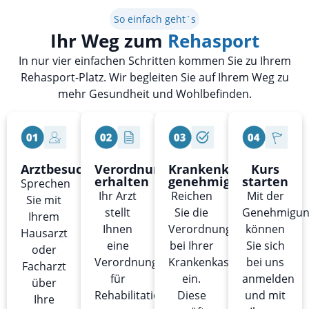
So einfach geht`s
Ihr Weg zum
Rehasport
In nur vier einfachen Schritten kommen Sie zu Ihrem
Rehasport-Platz. Wir begleiten Sie auf Ihrem Weg zu
mehr Gesundheit und Wohlbefinden.
Arztbesuch
Verordnung
Krankenkasse
Kurs
erhalten
genehmigt
starten
Sprechen
Ihr Arzt
Reichen
Mit der
Sie mit
stellt
Sie die
Genehmigu
Ihrem
Ihnen
Verordnung
können
Hausarzt
eine
bei Ihrer
Sie sich
oder
Verordnung
Krankenkasse
bei uns
Facharzt
für
ein.
anmelden
über
Rehabilitationssport
Diese
und mit
Ihre