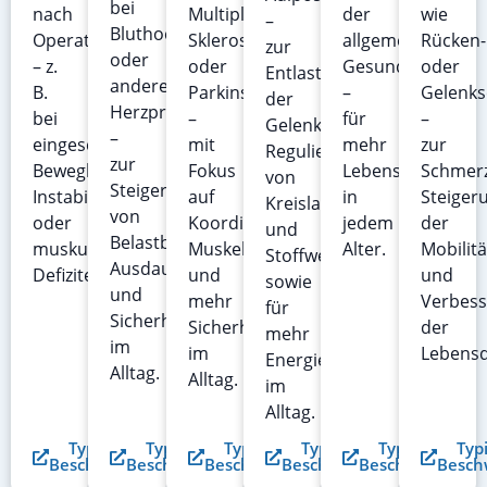
bei
nach
Multipler
der
wie
–
Bluthochdruck
Operationen
Sklerose
allgemeinen
Rücken-
zur
oder
– z.
oder
Gesundheit
oder
Entlastung
anderen
B.
Parkinson
–
Gelenk
der
Herzproblemen
bei
–
für
–
Gelenke,
–
eingeschränkter
mit
mehr
zur
Regulierung
zur
Beweglichkeit,
Fokus
Lebensqualität
Schmerz
von
Steigerung
Instabilität
auf
in
Steiger
Kreislauf
von
oder
Koordination,
jedem
der
und
Belastbarkeit,
muskulären
Muskelkraft
Alter.
Mobilitä
Stoffwechsel
Ausdauer
Defiziten.
und
und
sowie
und
mehr
Verbes
für
Sicherheit
Sicherheit
der
mehr
im
im
Lebensq
Energie
Alltag.
Alltag.
im
Alltag.
Typische
Typische
Typische
Typische
Typische
Typ
Beschwerden
Beschwerden
Beschwerden
Beschwerden
Beschwerden
Besch