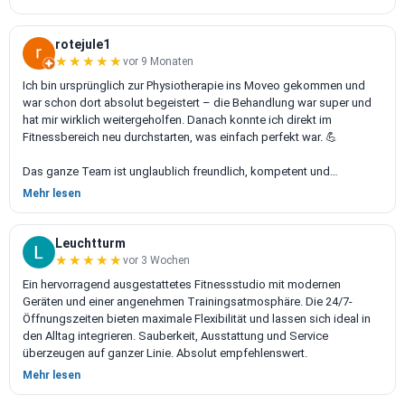
rotejule1
★★★★★
★★★★★
vor 9 Monaten
Ich bin ursprünglich zur Physiotherapie ins Moveo gekommen und
war schon dort absolut begeistert – die Behandlung war super und
hat mir wirklich weitergeholfen. Danach konnte ich direkt im
Fitnessbereich neu durchstarten, was einfach perfekt war. 💪
Das ganze Team ist unglaublich freundlich, kompetent und
motivierend – man bekommt alles prima erklärt, egal ob an den
Mehr lesen
Geräten oder im Trainingsplan. Ich fühle mich hier einfach rundum
gut aufgehoben.
Leuchtturm
Wenn ich zu euch komme, ist es wirklich wie nach Hause kommen.
★★★★★
★★★★★
vor 3 Wochen
Danke, dass ihr so eine tolle Atmosphäre schafft!
Ein hervorragend ausgestattetes Fitnessstudio mit modernen
Geräten und einer angenehmen Trainingsatmosphäre. Die 24/7-
Öffnungszeiten bieten maximale Flexibilität und lassen sich ideal in
den Alltag integrieren. Sauberkeit, Ausstattung und Service
überzeugen auf ganzer Linie. Absolut empfehlenswert.
Mehr lesen