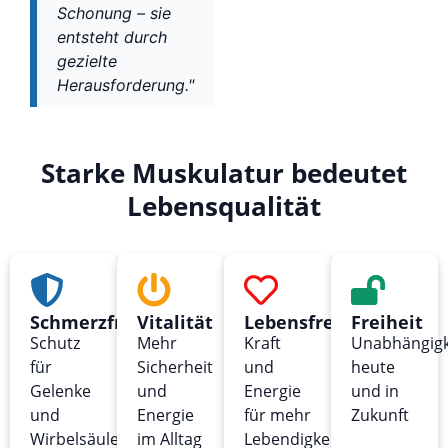
Schonung – sie
entsteht durch
gezielte
Herausforderung."
Starke Muskulatur bedeutet
Lebensqualität
Schmerzfreiheit
Vitalität
Lebensfreude
Freiheit
Schutz
Mehr
Kraft
Unabhängigk
für
Sicherheit
und
heute
Gelenke
und
Energie
und in
und
Energie
für mehr
Zukunft
Wirbelsäule
im Alltag
Lebendigkeit