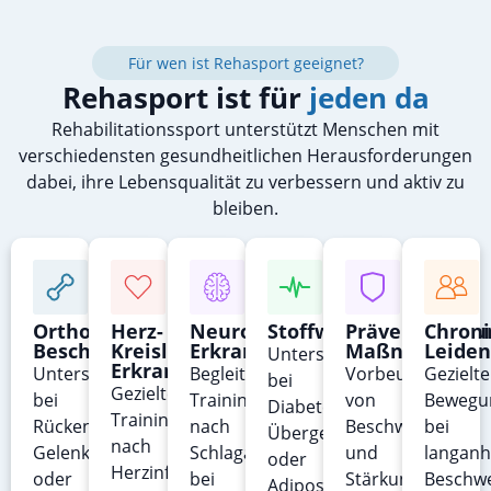
Für wen ist Rehasport geeignet?
Rehasport ist für
jeden da
Rehabilitationssport unterstützt Menschen mit
verschiedensten gesundheitlichen Herausforderungen
dabei, ihre Lebensqualität zu verbessern und aktiv zu
bleiben.
Orthopädische
Herz-
Neurologische
Stoffwechselerkrank
Präventive
Chroni
Beschwerden
Kreislauf-
Erkrankungen
Maßnahmen
Leiden
Unterstützung
Erkrankungen
Unterstützung
Begleitendes
Vorbeugung
Gezielte
bei
Gezieltes
bei
Training
von
Bewegu
Diabetes,
Training
Rückenschmerzen,
nach
Beschwerden
bei
Übergewicht
nach
Gelenkproblemen
Schlaganfall,
und
langanh
oder
Herzinfarkt,
oder
bei
Stärkung
Beschw
Adipositas