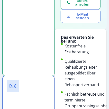
Sofort
an
anrufen
für
E-Mail
eine
senden
persönliche
Beratung:
Telefonanruf
Das erwarten Sie
starten
bei uns:
Kostenfreie
Kostenfreie
Erstberatung
Beratung
&
Qualifizierte
Terminvereinbarung
Rehaübungsleiter
ausgebildet über
einen
E-
Rehasportverband
Mail
Schreiben
Fachlich betreute und
Sie
terminierte
uns
Gruppentrainingseinhei