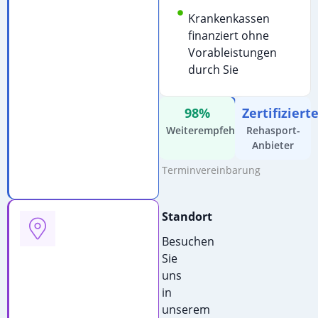
für
Krankenkassen
detaillierte
finanziert ohne
Informationen:
Vorableistungen
E-
durch Sie
Mail
schreiben
98%
Zertifiziert
Kostenfreie
Weiterempfehlung
Rehasport-
Beratung
Anbieter
&
Terminvereinbarung
Standort
Besuchen
Sie
uns
in
unserem