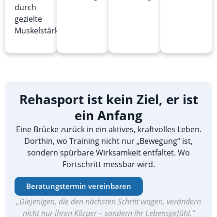
durch
gezielte
Muskelstärkung
Rehasport ist kein Ziel, er ist
ein Anfang
Eine Brücke zurück in ein aktives, kraftvolles Leben.
Dorthin, wo Training nicht nur „Bewegung“ ist,
sondern spürbare Wirksamkeit entfaltet. Wo
Fortschritt messbar wird.
Beratungstermin vereinbaren
„Diejenigen, die den nächsten Schritt wagen, verändern
nicht nur ihren Körper – sondern ihr Lebensgefühl.“