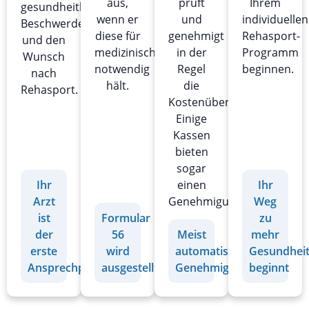
aus,
prüft
Ihrem
gesundheitlichen
wenn er
und
individuellen
Beschwerden
diese für
genehmigt
Rehasport-
und den
medizinisch
in der
Programm
Wunsch
notwendig
Regel
beginnen.
nach
hält.
die
Rehasport.
Kostenübernahme.
Einige
Kassen
bieten
sogar
einen
Ihr
Ihr
Genehmigungsverzicht.
Arzt
Weg
ist
Formular
zu
der
56
Meist
mehr
erste
wird
automatische
Gesundhei
Ansprechpartner
ausgestellt
Genehmigung
beginnt