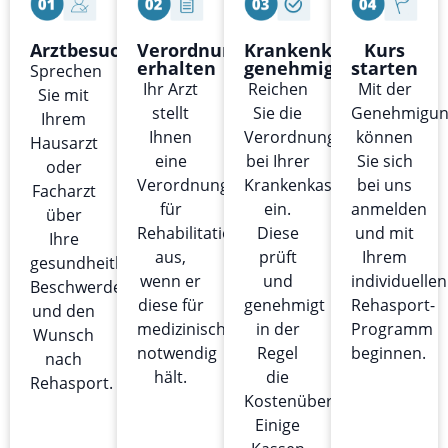
Arztbesuch
Verordnung
Krankenkasse
Kurs
erhalten
genehmigt
starten
Sprechen
Ihr Arzt
Reichen
Mit der
Sie mit
stellt
Sie die
Genehmigu
Ihrem
Ihnen
Verordnung
können
Hausarzt
eine
bei Ihrer
Sie sich
oder
Verordnung
Krankenkasse
bei uns
Facharzt
für
ein.
anmelden
über
Rehabilitationssport
Diese
und mit
Ihre
aus,
prüft
Ihrem
gesundheitlichen
wenn er
und
individuellen
Beschwerden
diese für
genehmigt
Rehasport-
und den
medizinisch
in der
Programm
Wunsch
notwendig
Regel
beginnen.
nach
hält.
die
Rehasport.
Kostenübernahme.
Einige