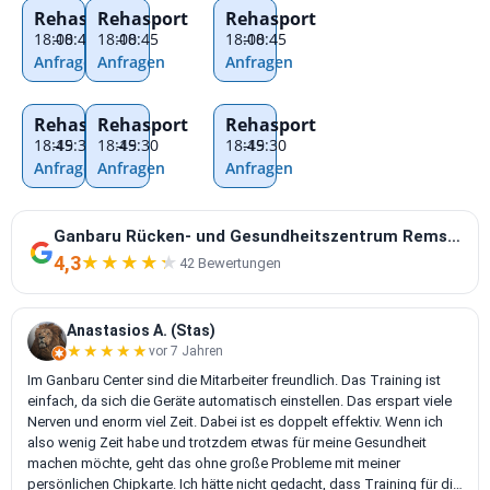
Rehasport
Rehasport
Rehasport
18:00
–
18:45
18:00
–
18:45
18:00
–
18:45
Anfragen
Anfragen
Anfragen
Rehasport
Rehasport
Rehasport
18:45
–
19:30
18:45
–
19:30
18:45
–
19:30
Anfragen
Anfragen
Anfragen
Ganbaru Rücken- und Gesundheitszentrum Remscheid
4,3
★★★★★
★★★★★
42 Bewertungen
Anastasios A. (Stas)
★★★★★
★★★★★
vor 7 Jahren
Im Ganbaru Center sind die Mitarbeiter freundlich. Das Training ist
einfach, da sich die Geräte automatisch einstellen. Das erspart viele
Nerven und enorm viel Zeit. Dabei ist es doppelt effektiv. Wenn ich
also wenig Zeit habe und trotzdem etwas für meine Gesundheit
machen möchte, geht das ohne große Probleme mit meiner
persönlichen Chipkarte. Ich hätte nicht gedacht, dass Training für die