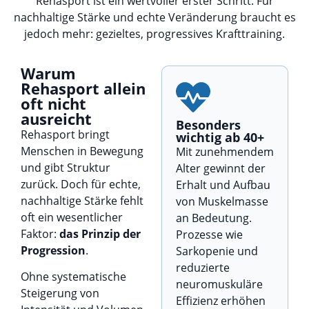
Rehasport ist ein wertvoller erster Schritt. Für
nachhaltige Stärke und echte Veränderung braucht es
jedoch mehr: gezieltes, progressives Krafttraining.
Warum
Rehasport allein
oft nicht
ausreicht
Besonders
Rehasport bringt
wichtig ab 40+
Menschen in Bewegung
Mit zunehmendem
und gibt Struktur
Alter gewinnt der
zurück. Doch für echte,
Erhalt und Aufbau
nachhaltige Stärke fehlt
von Muskelmasse
oft ein wesentlicher
an Bedeutung.
Faktor:
das Prinzip der
Prozesse wie
Progression
.
Sarkopenie und
reduzierte
Ohne systematische
neuromuskuläre
Steigerung von
Effizienz erhöhen