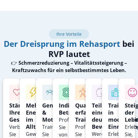
Ihre Vorteile
Der Dreisprung im Rehasport
bei
RVP lautet
👉
Schmerzreduzierung – Vitalitätssteigerung –
Kraftzuwachs für ein selbstbestimmtes Leben.
Stärkung
Mehr
Gemeinschaft
Individuelle
Qualitative,
Teil
Training
Stei
Ihrer
Energie
&
Betreuung
erfahrene
einer
in
der
Gesundheit
im
Motivation
Trainer
deutschlandwei
modernen
Lebe
Profitieren
Alltag
Bewegung
Einrichtu
Verbessern
Trainieren
Profitieren
Erleb
Sie
Gewinnen
Werden
Erleben
Sie
Sie
Sie
Sie,
von