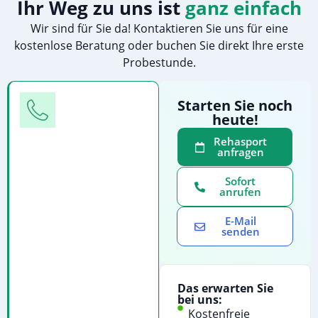
Ihr Weg zu uns ist
ganz einfach
Wir sind für Sie da! Kontaktieren Sie uns für eine
kostenlose Beratung oder buchen Sie direkt Ihre erste
Probestunde.
Telefon
Starten Sie noch
heute!
Rufen
Sie
Rehasport
anfragen
uns
direkt
Sofort
an
anrufen
für
E-Mail
eine
senden
persönliche
Beratung:
Telefonanruf
Das erwarten Sie
starten
bei uns:
Kostenfreie