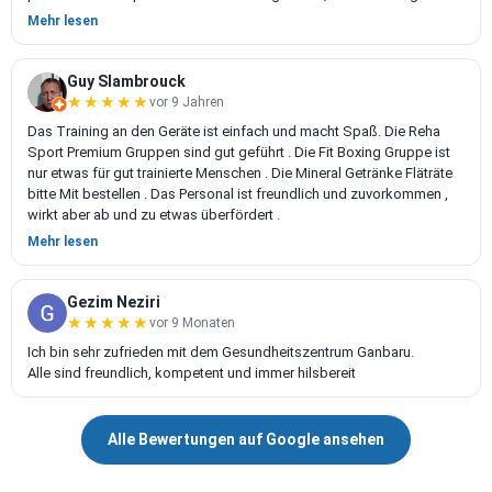
Gesundheit oder Fitness so komfortabel sein kann. Macht doch auch
Mehr lesen
einfach mal ein kostenloses Probetraining und überzeugt euch
selbst... 🙂
Guy Slambrouck
Viele Grüße
★★★★★
★★★★★
vor 9 Jahren
Das Training an den Geräte ist einfach und macht Spaß. Die Reha
Sport Premium Gruppen sind gut geführt . Die Fit Boxing Gruppe ist
nur etwas für gut trainierte Menschen . Die Mineral Getränke Fläträte
bitte Mit bestellen . Das Personal ist freundlich und zuvorkommen ,
wirkt aber ab und zu etwas überfördert .
Mehr lesen
Gezim Neziri
★★★★★
★★★★★
vor 9 Monaten
Ich bin sehr zufrieden mit dem Gesundheitszentrum Ganbaru.
Alle sind freundlich, kompetent und immer hilsbereit
Alle Bewertungen auf Google ansehen