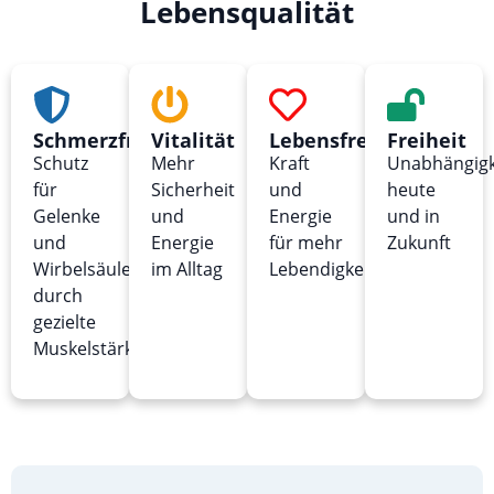
Lebensqualität
Schmerzfreiheit
Vitalität
Lebensfreude
Freiheit
Schutz
Mehr
Kraft
Unabhängigk
für
Sicherheit
und
heute
Gelenke
und
Energie
und in
und
Energie
für mehr
Zukunft
Wirbelsäule
im Alltag
Lebendigkeit
durch
gezielte
Muskelstärkung