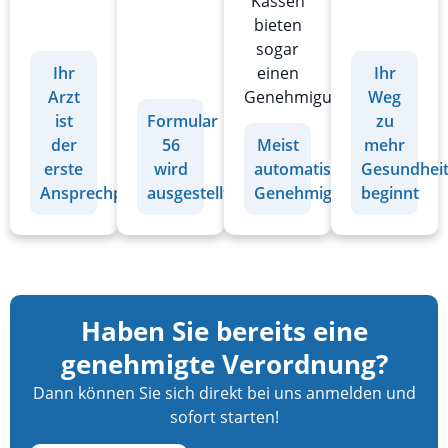
Kassen
bieten
sogar
einen
Ihr
Ihr
Genehmigungsverzicht.
Arzt
Weg
ist
Formular
zu
der
56
Meist
mehr
erste
wird
automatische
Gesundhei
Ansprechpartner
ausgestellt
Genehmigung
beginnt
Haben Sie bereits eine
genehmigte Verordnung?
Dann können Sie sich direkt bei uns anmelden und
sofort starten!