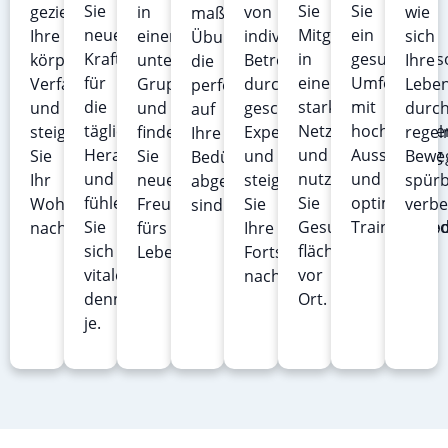
Sie
Sie
Sie
gezielt
in
von
wie
maßgeschneiderten
neue
Mitglied
ein
Ihre
einer
individueller
sich
Übungen,
Kraft
in
gesundheitso
körperliche
unterstützenden
Betreuung
Ihre
die
für
einem
Umfeld
Verfassung
Gruppe
durch
Leben
perfekt
die
starken
mit
und
und
geschulte
durc
auf
täglichen
Netzwerk
hochwertige
steigern
finden
Experten
regel
Ihre
Herausforderungen
und
Ausstattung
Sie
Sie
und
Bewe
Bedürfnisse
und
nutzen
und
Ihr
neue
steigern
spür
abgestimmt
fühlen
Sie
optimalen
Wohlbefinden
Freundschaften
Sie
verbe
sind.
Sie
Gesundheitsangebo
Trainingsbe
nachhaltig.
fürs
Ihre
sich
flächendeckend
Leben.
Fortschritte
vitaler
vor
nachhaltig.
denn
Ort.
je.