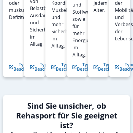
von
oder
Koordination,
jedem
der
und
Belastbarkeit,
muskulären
Muskelkraft
Alter.
Mobilitä
Stoffwechsel
Ausdauer
Defiziten.
und
und
sowie
und
mehr
Verbes
für
Sicherheit
Sicherheit
der
mehr
im
im
Lebensq
Energie
Alltag.
Alltag.
im
Alltag.
Typische
Typische
Typische
Typische
Typische
Typ
Beschwerden
Beschwerden
Beschwerden
Beschwerden
Beschwerden
Besch
Sind Sie unsicher, ob
Rehasport für Sie geeignet
ist?