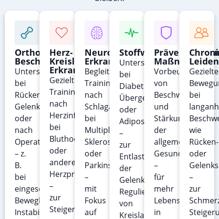
Orthopädische
Herz-
Neurologische
Stoffwechselerkrank
Präventive
Chroni
Beschwerden
Kreislauf-
Erkrankungen
Maßnahmen
Leiden
Unterstützung
Erkrankungen
Unterstützung
Begleitendes
Vorbeugung
Gezielte
bei
Gezieltes
bei
Training
von
Bewegu
Diabetes,
Training
Rückenschmerzen,
nach
Beschwerden
bei
Übergewicht
nach
Gelenkproblemen
Schlaganfall,
und
langanh
oder
Herzinfarkt,
oder
bei
Stärkung
Beschw
Adipositas
bei
nach
Multipler
der
wie
–
Bluthochdruck
Operationen
Sklerose
allgemeinen
Rücken-
zur
oder
– z.
oder
Gesundheit
oder
Entlastung
anderen
B.
Parkinson
–
Gelenk
der
Herzproblemen
bei
–
für
–
Gelenke,
–
eingeschränkter
mit
mehr
zur
Regulierung
zur
Beweglichkeit,
Fokus
Lebensqualität
Schmerz
von
Steigerung
Instabilität
auf
in
Steiger
Kreislauf