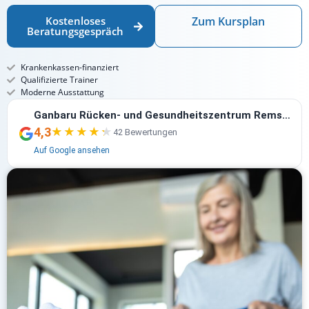
Kostenloses
Zum Kursplan
Beratungsgespräch
Krankenkassen-finanziert
Qualifizierte Trainer
Moderne Ausstattung
Ganbaru Rücken- und Gesundheitszentrum Remscheid
4,3
★★★★★
★★★★★
42 Bewertungen
Auf Google ansehen