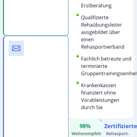
Kostenfreie
Erstberatung
Beratung
&
Qualifizierte
Terminvereinbarung
Rehaübungsleiter
ausgebildet über
einen
E-
Rehasportverband
Mail
Schreiben
Fachlich betreute und
Sie
terminierte
uns
Gruppentrainingseinhei
für
Krankenkassen
detaillierte
finanziert ohne
Informationen:
Vorableistungen
E-
durch Sie
Mail
schreiben
98%
Zertifiziert
Kostenfreie
Weiterempfehlung
Rehasport-