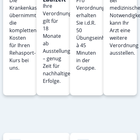
Die
Pro
Bei
Ihre
Krankenkasse
Verordnung
medizinische
Verordnung
übernimmt
erhalten
Notwendigke
gilt für
die
Sie i.d.R.
kann Ihr
18
kompletten
50
Arzt eine
Monate
Kosten
Übungseinheiten
weitere
ab
für Ihren
à 45
Verordnung
Ausstellungsdatum
Rehasport-
Minuten
ausstellen.
– genug
Kurs bei
in der
Zeit für
uns.
Gruppe.
nachhaltige
Erfolge.