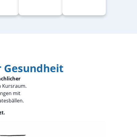
r Gesundheit
chlicher
em Kursraum.
ungen mit
atesbällen.
t.