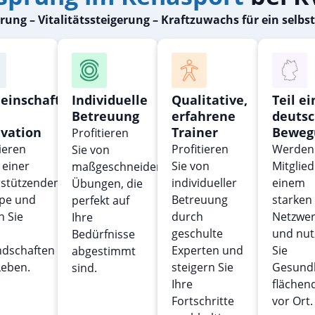
ung – Vitalitätssteigerung – Kraftzuwachs für ein selb
einschaft
Individuelle
Qualitative,
Teil ei
Betreuung
erfahrene
deuts
vation
Trainer
Beweg
Profitieren
ieren
Profitieren
Werden 
Sie von
n einer
Sie von
Mitglied
maßgeschneiderten
rstützenden
individueller
einem
Übungen, die
pe und
Betreuung
starken
perfekt auf
n Sie
durch
Netzwer
Ihre
geschulte
und nut
Bedürfnisse
ndschaften
Experten und
Sie
abgestimmt
Leben.
steigern Sie
Gesund
sind.
Ihre
flächen
Fortschritte
vor Ort.