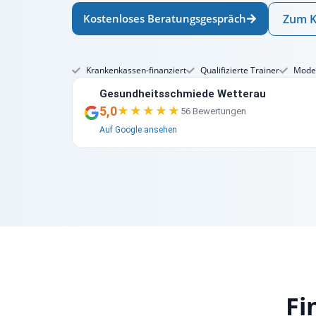
Kostenloses Beratungsgespräch
Zum K
Krankenkassen-finanziert
Qualifizierte Trainer
Moder
Gesundheitsschmiede Wetterau
5,0
★★★★★
★★★★★
56 Bewertungen
Auf Google ansehen
Fi