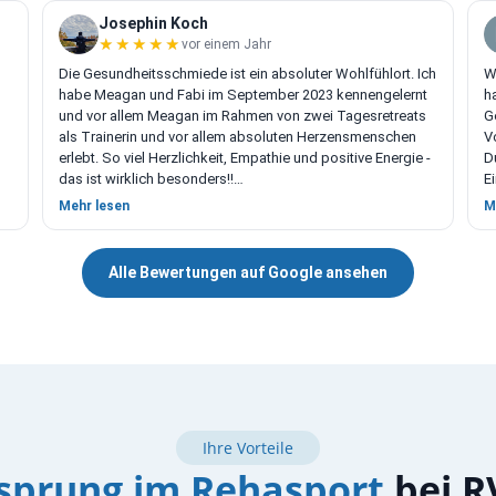
Josephin Koch
★★★★★
★★★★★
vor einem Jahr
Die Gesundheitsschmiede ist ein absoluter Wohlfühlort. Ich
W
habe Meagan und Fabi im September 2023 kennengelernt
h
und vor allem Meagan im Rahmen von zwei Tagesretreats
G
als Trainerin und vor allem absoluten Herzensmenschen
V
erlebt. So viel Herzlichkeit, Empathie und positive Energie -
D
das ist wirklich besonders!!
E
Seit Dezember 2024 gehe ich nun auch regelmäßig einmal
Z
Mehr lesen
M
im Monat zur Massage und es ist jedes Mal wie ein kleiner
e
Kurzurlaub. Die Räumlichkeiten und die Atmosphäre in der
Schmiede sind einfach toll und auch die positive Energie
Alle Bewertungen auf Google ansehen
von Meagan und Fabi ist absolut ansteckend. Ich fühle
mich dort jedes Mal pudelwohl. ♥
Durch Meagan durfte ich das YinYoga kennenlernen und
bin total begeistert. Ich bin insgesamt ein sehr
ungeduldiger Mensch, aber beim YinYoga kann selbst ich
mal so richtig abschalten und Meagan hat eine sehr
angenehme und ruhige Art der Anleitung und Begleitung.
Große große Empfehlung, wenn man sich selbst mal
Ihre Vorteile
wieder etwas Gutes tun möchte! Ich möchte meine
isprung im Rehasport
bei R
regelmäßigen Auszeiten auf jeden Fall nicht mehr missen!
♥