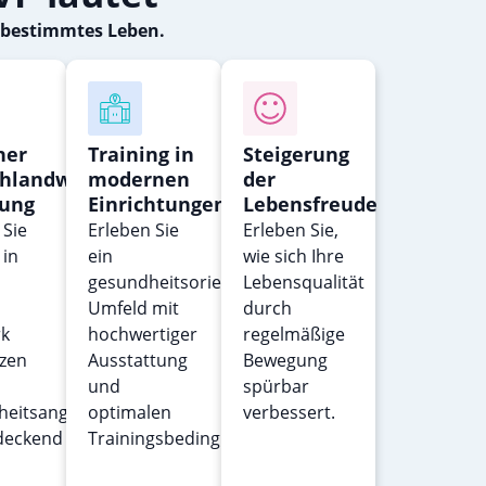
stbestimmtes Leben.
ner
Training in
Steigerung
chlandweiten
modernen
der
ung
Einrichtungen
Lebensfreude
Sie
Erleben Sie
Erleben Sie,
 in
ein
wie sich Ihre
gesundheitsorientiertes
Lebensqualität
Umfeld mit
durch
k
hochwertiger
regelmäßige
zen
Ausstattung
Bewegung
und
spürbar
heitsangebote
optimalen
verbessert.
deckend
Trainingsbedingungen.