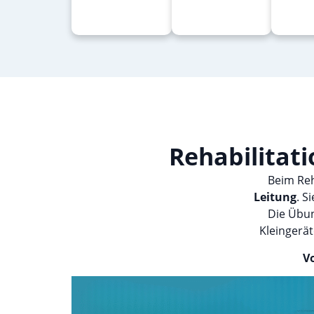
Rehabilitati
Beim Reh
Leitung
. S
Die Übun
Kleingerät
V