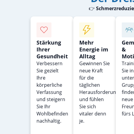
👉
Schmerzreduzier
Stärkung
Mehr
Gem
Ihrer
Energie im
&
Gesundheit
Alltag
Moti
Verbessern
Gewinnen Sie
Train
Sie gezielt
neue Kraft
Sie i
Ihre
für die
unte
körperliche
täglichen
Grup
Verfassung
Herausforderungen
finde
und steigern
und fühlen
neue
Sie Ihr
Sie sich
Freu
Wohlbefinden
vitaler denn
fürs 
nachhaltig.
je.