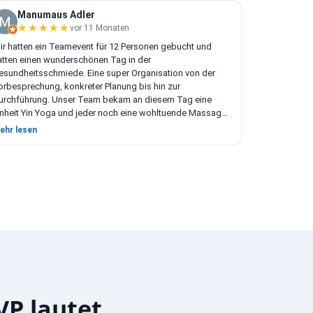
Manumaus Adler
★★★★★
★★★★★
vor 11 Monaten
ir hatten ein Teamevent für 12 Personen gebucht und
atten einen wunderschönen Tag in der
esundheitsschmiede. Eine super Organisation von der
orbesprechung, konkreter Planung bis hin zur
urchführung. Unser Team bekam an diesem Tag eine
inheit Yin Yoga und jeder noch eine wohltuende Massage.
wischendurch gab es leckere Snacks in einer
ehr lesen
ntspannten Atmosphäre. 100% Wohlbefinden und eine
absolute Weiterempfehung von mir 💚
VP lautet