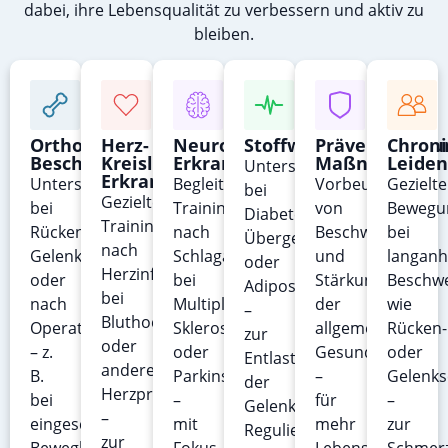
dabei, ihre Lebensqualität zu verbessern und aktiv zu
bleiben.
Orthopädische
Herz-
Neurologische
Stoffwechselerkrank
Präventive
Chroni
Beschwerden
Kreislauf-
Erkrankungen
Maßnahmen
Leiden
Unterstützung
Erkrankungen
Unterstützung
Begleitendes
Vorbeugung
Gezielte
bei
Gezieltes
bei
Training
von
Bewegu
Diabetes,
Training
Rückenschmerzen,
nach
Beschwerden
bei
Übergewicht
nach
Gelenkproblemen
Schlaganfall,
und
langanh
oder
Herzinfarkt,
oder
bei
Stärkung
Beschw
Adipositas
bei
nach
Multipler
der
wie
–
Bluthochdruck
Operationen
Sklerose
allgemeinen
Rücken-
zur
oder
– z.
oder
Gesundheit
oder
Entlastung
anderen
B.
Parkinson
–
Gelenk
der
Herzproblemen
bei
–
für
–
Gelenke,
–
eingeschränkter
mit
mehr
zur
Regulierung
zur