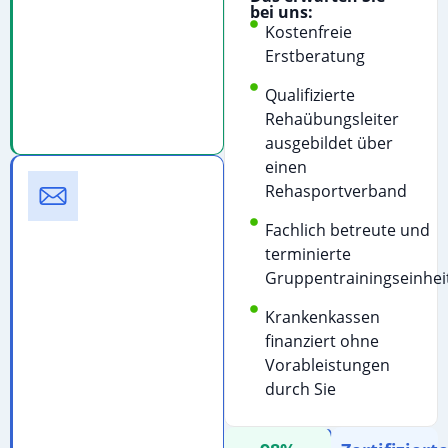
starten
bei uns:
Kostenfreie
Kostenfreie
Erstberatung
Beratung
&
Qualifizierte
Terminvereinbarung
Rehaübungsleiter
ausgebildet über
einen
E-
Rehasportverband
Mail
Schreiben
Fachlich betreute und
Sie
terminierte
uns
Gruppentrainingseinhei
für
Krankenkassen
detaillierte
finanziert ohne
Informationen:
Vorableistungen
E-
durch Sie
Mail
schreiben