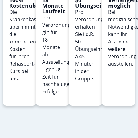
Kostenübernahme
Monate
Übungseinheiten
möglich
Laufzeit
Die
Pro
Bei
Ihre
Krankenkasse
Verordnung
medizinische
Verordnung
übernimmt
erhalten
Notwendigke
gilt für
die
Sie i.d.R.
kann Ihr
18
kompletten
50
Arzt eine
Monate
Kosten
Übungseinheiten
weitere
ab
für Ihren
à 45
Verordnung
Ausstellungsdatum
Rehasport-
Minuten
ausstellen.
– genug
Kurs bei
in der
Zeit für
uns.
Gruppe.
nachhaltige
Erfolge.