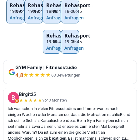
Rehasport
Rehasport
Rehasport
Rehasport
19:00
–
19:45
19:00
–
19:45
18:00
–
18:45
18:00
–
18:45
Anfragen
Anfragen
Anfragen
Anfragen
Rehasport
Rehasport
19:00
–
19:45
19:00
–
19:45
Anfragen
Anfragen
GYM Family | Fitnessstudio
4,8
★★★★★
★★★★★
68 Bewertungen
Birgit25
★★★★★
★★★★★
vor 3 Monaten
Ich war schon in vielen Fitnessstudios und immer war es nach
einigen Wochen oder Monaten so, dass die Motivation nachließ und
ich schließlich als Karteileiche endete. Beim Gym Family bin ich nun
seit mehr als zwei Jahren und erlebe es zum ersten Mal komplett
anders. Warum? Da ist zum einen die große Vielfalt an
Möglichkeiten, sich zu betätigen. Es ist manchmal schwer, sich zu