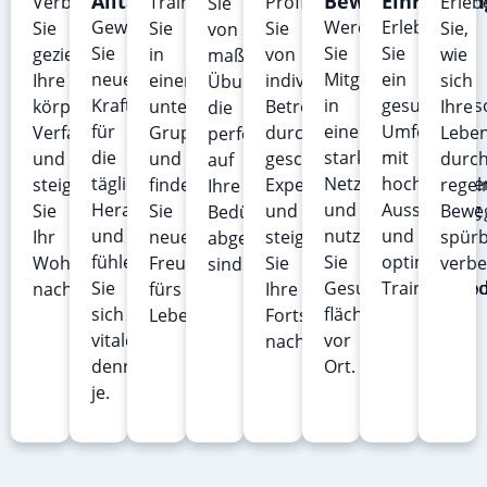
Alltag
Bewegung
Einrichtu
Verbessern
Trainieren
Profitieren
Erleb
Sie
Gewinnen
Werden
Erleben
Sie
Sie
Sie
Sie,
von
Sie
Sie
Sie
gezielt
in
von
wie
maßgeschneiderten
neue
Mitglied
ein
Ihre
einer
individueller
sich
Übungen,
Kraft
in
gesundheitso
körperliche
unterstützenden
Betreuung
Ihre
die
für
einem
Umfeld
Verfassung
Gruppe
durch
Leben
perfekt
die
starken
mit
und
und
geschulte
durc
auf
täglichen
Netzwerk
hochwertige
steigern
finden
Experten
regel
Ihre
Herausforderungen
und
Ausstattung
Sie
Sie
und
Bewe
Bedürfnisse
und
nutzen
und
Ihr
neue
steigern
spür
abgestimmt
fühlen
Sie
optimalen
Wohlbefinden
Freundschaften
Sie
verbe
sind.
Sie
Gesundheitsangebo
Trainingsbe
nachhaltig.
fürs
Ihre
sich
flächendeckend
Leben.
Fortschritte
vitaler
vor
nachhaltig.
denn
Ort.
je.