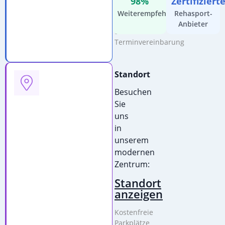
98%
Zertifiziert
Kostenfreie
Weiterempfehlung
Rehasport-
Beratung
Anbieter
&
Terminvereinbarung
Standort
Besuchen
Sie
uns
in
unserem
modernen
Zentrum:
Standort
anzeigen
Kostenfreie
Parkplätze