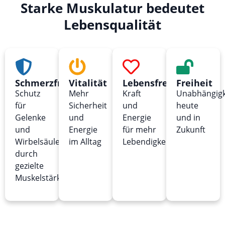
Starke Muskulatur bedeutet
Lebensqualität
Schmerzfreiheit
Vitalität
Lebensfreude
Freiheit
Schutz
Mehr
Kraft
Unabhängigk
für
Sicherheit
und
heute
Gelenke
und
Energie
und in
und
Energie
für mehr
Zukunft
Wirbelsäule
im Alltag
Lebendigkeit
durch
gezielte
Muskelstärkung