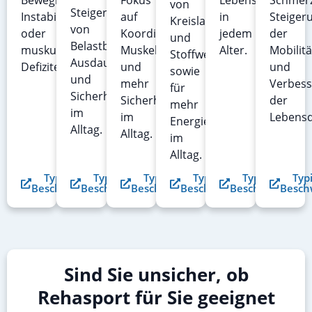
Beweglichkeit,
Fokus
Lebensqualität
Schmerz
von
Steigerung
Instabilität
auf
in
Steiger
Kreislauf
von
oder
Koordination,
jedem
der
und
Belastbarkeit,
muskulären
Muskelkraft
Alter.
Mobilitä
Stoffwechsel
Ausdauer
Defiziten.
und
und
sowie
und
mehr
Verbes
für
Sicherheit
Sicherheit
der
mehr
im
im
Lebensq
Energie
Alltag.
Alltag.
im
Alltag.
Typische
Typische
Typische
Typische
Typische
Typ
Beschwerden
Beschwerden
Beschwerden
Beschwerden
Beschwerden
Besch
Sind Sie unsicher, ob
Rehasport für Sie geeignet