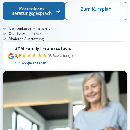
Kostenloses
Zum Kursplan
Beratungsgespräch
Krankenkassen-finanziert
Qualifizierte Trainer
Moderne Ausstattung
GYM Family | Fitnessstudio
4,8
★★★★★
★★★★★
68 Bewertungen
Auf Google ansehen