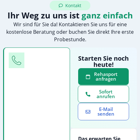
Kontakt
Ihr Weg zu uns ist
ganz einfach
Wir sind für Sie da! Kontaktieren Sie uns für eine
kostenlose Beratung oder buchen Sie direkt Ihre erste
Probestunde.
Telefon
Starten Sie noch
heute!
Rufen
Sie
Rehasport
anfragen
uns
direkt
Sofort
an
anrufen
für
E-Mail
eine
senden
persönliche
Beratung:
Telefonanruf
Das erwarten Sie