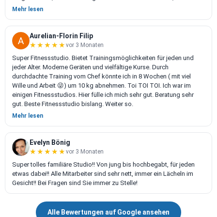
entscheiden. Soll ich einen der zahlreichen Kurse machen, den Zirkel,
Mehr lesen
die Powerplate oder aufs Laufband? Und es kommt immer wieder
etwas Neues hinzu, so dass es wirklich nicht langweilig wird.
Dann ist da noch die angenehme, familiäre Atmosphäre. Jede und
Aurelian-Florin Filip
jeder, ob jung, alt, fit oder noch ganz am Anfang, wird freundlich
★★★★★
★★★★★
vor 3 Monaten
aufgenommen. Niemand muss blöde Blicke oder Bemerkungen
Super Fitnessstudio. Bietet Trainingsmöglichkeiten für jeden und
befürchten. Auch die Trainerinnen und Trainer sind freundlich und
jeder Alter. Moderne Geräten und vielfältige Kurse. Durch
kompetent. Ich fühle mich einfach wohl.
durchdachte Training vom Chef könnte ich in 8 Wochen ( mit viel
Super finde ich auch, dass man Kurse und Termine ganz bequem
Wille und Arbeit 😜) um 10 kg abnehmen. Toi TOI TOI. Ich war im
über eine App bucht. Für mich als Technikbegeisterte ist das perfekt.
einigen Fitnessstudios. Hier fülle ich mich sehr gut. Beratung sehr
Man kann dort auch sehen, wie voll das Studio gerade ist oder wie
gut. Beste Fitnessstudio bislang. Weiter so.
viele Plätze im Wunschkurs noch frei sind.
Mehr lesen
Also ich bin total happy mit meinem Studio und möchte es nicht
mehr missen.
Evelyn Bönig
★★★★★
★★★★★
vor 3 Monaten
Super tolles familiäre Studio!! Von jung bis hochbegabt, für jeden
etwas dabei!! Alle Mitarbeiter sind sehr nett, immer ein Lächeln im
Gesicht!! Bei Fragen sind Sie immer zu Stelle!
Alle Bewertungen auf Google ansehen