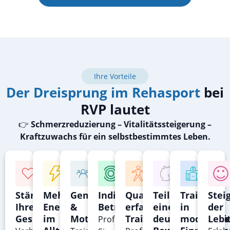
Ihre Vorteile
Der Dreisprung im Rehasport
bei
RVP lautet
👉
Schmerzreduzierung – Vitalitätssteigerung –
Kraftzuwachs für ein selbstbestimmtes Leben.
Stärkung
Mehr
Gemeinschaft
Individuelle
Qualitative,
Teil
Training
Stei
Ihrer
Energie
&
Betreuung
erfahrene
einer
in
der
Gesundheit
im
Motivation
Trainer
deutschlandwei
modernen
Lebe
Profitieren