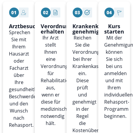
Arztbesuch
Verordnung
Krankenkasse
Kurs
erhalten
genehmigt
starten
Sprechen
Ihr Arzt
Reichen
Mit der
Sie mit
stellt
Sie die
Genehmigu
Ihrem
Ihnen
Verordnung
können
Hausarzt
eine
bei Ihrer
Sie sich
oder
Verordnung
Krankenkasse
bei uns
Facharzt
für
ein.
anmelden
über
Rehabilitationssport
Diese
und mit
Ihre
aus,
prüft
Ihrem
gesundheitlichen
wenn er
und
individuellen
Beschwerden
diese für
genehmigt
Rehasport-
und den
medizinisch
in der
Programm
Wunsch
notwendig
Regel
beginnen.
nach
hält.
die
Rehasport.
Kostenübernahme.