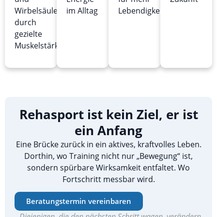
Wirbelsäule
im Alltag
Lebendigkeit
durch
gezielte
Muskelstärkung
Rehasport ist kein Ziel, er ist
ein Anfang
Eine Brücke zurück in ein aktives, kraftvolles Leben.
Dorthin, wo Training nicht nur „Bewegung“ ist,
sondern spürbare Wirksamkeit entfaltet. Wo
Fortschritt messbar wird.
Beratungstermin vereinbaren
„Diejenigen, die den nächsten Schritt wagen, verändern