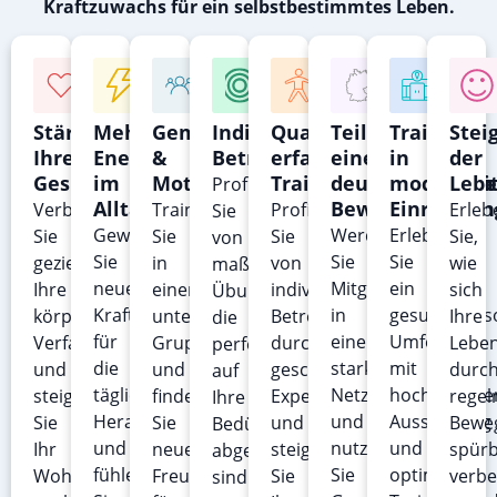
Kraftzuwachs für ein selbstbestimmtes Leben.
Stärkung
Mehr
Gemeinschaft
Individuelle
Qualitative,
Teil
Training
Stei
Ihrer
Energie
&
Betreuung
erfahrene
einer
in
der
Gesundheit
im
Motivation
Trainer
deutschlandwei
modernen
Lebe
Profitieren
Alltag
Bewegung
Einrichtu
Verbessern
Trainieren
Profitieren
Erleb
Sie
Gewinnen
Werden
Erleben
Sie
Sie
Sie
Sie,
von
Sie
Sie
Sie
gezielt
in
von
wie
maßgeschneiderten
neue
Mitglied
ein
Ihre
einer
individueller
sich
Übungen,
Kraft
in
gesundheitso
körperliche
unterstützenden
Betreuung
Ihre
die
für
einem
Umfeld
Verfassung
Gruppe
durch
Leben
perfekt
die
starken
mit
und
und
geschulte
durc
auf
täglichen
Netzwerk
hochwertige
steigern
finden
Experten
regel
Ihre
Herausforderungen
und
Ausstattung
Sie
Sie
und
Bewe
Bedürfnisse
und
nutzen
und
Ihr
neue
steigern
spür
abgestimmt
fühlen
Sie
optimalen
Wohlbefinden
Freundschaften
Sie
verbe
sind.