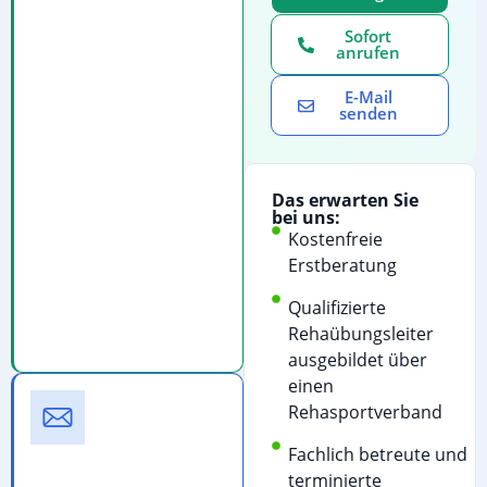
direkt
Sofort
an
anrufen
für
E-Mail
eine
senden
persönliche
Beratung:
Telefonanruf
Das erwarten Sie
starten
bei uns:
Kostenfreie
Kostenfreie
Erstberatung
Beratung
&
Qualifizierte
Terminvereinbarung
Rehaübungsleiter
ausgebildet über
einen
E-
Rehasportverband
Mail
Schreiben
Fachlich betreute und
Sie
terminierte