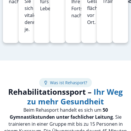
Sie
Gesundheitsangebo
Trainingsbe
nachhaltig.
fürs
Ihre
sich
flächendeckend
Leben.
Fortschritte
vitaler
vor
nachhaltig.
denn
Ort.
je.
Was ist Rehasport?
Rehabilitationssport –
Ihr Weg
zu mehr Gesundheit
Beim Rehasport handelt es sich um
50
Gymnastikstunden unter fachlicher Leitung
. Sie
trainieren in einer Gruppe mit bis zu 15 Personen in
einem Kursraum. Die Übungsstunde dauert 45 Minuten