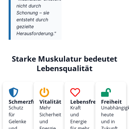
nicht durch
Schonung – sie
entsteht durch
gezielte
Herausforderung."
Starke Muskulatur bedeutet
Lebensqualität
Schmerzfreiheit
Vitalität
Lebensfreude
Freiheit
Schutz
Mehr
Kraft
Unabhängigk
für
Sicherheit
und
heute
Gelenke
und
Energie
und in
und
Energie
für mehr
Zukunft