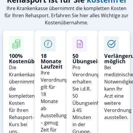
Ihre Krankenkasse übernimmt die kompletten Kosten
für Ihren Rehasport. Erfahren Sie hier alles Wichtige zur
Kostenübernahme.
100%
18
50
Verlänger
Kostenübernahme
Monate
Übungseinheiten
möglich
Laufzeit
Die
Pro
Bei
Ihre
Krankenkasse
Verordnung
medizinische
Verordnung
übernimmt
erhalten
Notwendigke
gilt für
die
Sie i.d.R.
kann Ihr
18
kompletten
50
Arzt eine
Monate
Kosten
Übungseinheiten
weitere
ab
für Ihren
à 45
Verordnung
Ausstellungsdatum
Rehasport-
Minuten
ausstellen.
– genug
Kurs bei
in der
Zeit für
uns.
Gruppe.