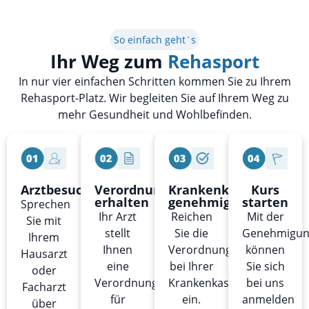
So einfach geht`s
Ihr Weg zum
Rehasport
In nur vier einfachen Schritten kommen Sie zu Ihrem
Rehasport-Platz. Wir begleiten Sie auf Ihrem Weg zu
mehr Gesundheit und Wohlbefinden.
Arztbesuch
Verordnung
Krankenkasse
Kurs
erhalten
genehmigt
starten
Sprechen
Ihr Arzt
Reichen
Mit der
Sie mit
stellt
Sie die
Genehmigu
Ihrem
Ihnen
Verordnung
können
Hausarzt
eine
bei Ihrer
Sie sich
oder
Verordnung
Krankenkasse
bei uns
Facharzt
für
ein.
anmelden
über