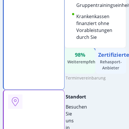
uns
Gruppentrainingseinhei
für
Krankenkassen
detaillierte
finanziert ohne
Informationen:
Vorableistungen
E-
durch Sie
Mail
schreiben
98%
Zertifiziert
Kostenfreie
Weiterempfehlung
Rehasport-
Beratung
Anbieter
&
Terminvereinbarung
Standort
Besuchen
Sie
uns
in