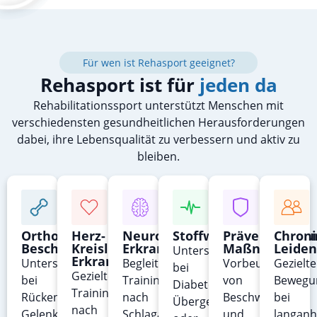
Für wen ist Rehasport geeignet?
Rehasport ist für
jeden da
Rehabilitationssport unterstützt Menschen mit
verschiedensten gesundheitlichen Herausforderungen
dabei, ihre Lebensqualität zu verbessern und aktiv zu
bleiben.
Orthopädische
Herz-
Neurologische
Stoffwechselerkrank
Präventive
Chroni
Beschwerden
Kreislauf-
Erkrankungen
Maßnahmen
Leiden
Unterstützung
Erkrankungen
Unterstützung
Begleitendes
Vorbeugung
Gezielte
bei
Gezieltes
bei
Training
von
Bewegu
Diabetes,
Training
Rückenschmerzen,
nach
Beschwerden
bei
Übergewicht
nach
Gelenkproblemen
Schlaganfall,
und
langanh