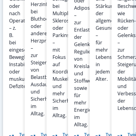
oder
Herzinfarkt,
oder
bei
Stärkung
Beschw
Adipositas
bei
nach
Multipler
der
wie
–
Bluthochdruck
Operationen
Sklerose
allgemeinen
Rücken-
zur
oder
– z.
oder
Gesundheit
oder
Entlastung
anderen
B.
Parkinson
–
Gelenk
der
Herzproblemen
bei
–
für
–
Gelenke,
–
eingeschränkter
mit
mehr
zur
Regulierung
zur
Beweglichkeit,
Fokus
Lebensqualität
Schmerz
von
Steigerung
Instabilität
auf
in
Steiger
Kreislauf
von
oder
Koordination,
jedem
der
und
Belastbarkeit,
muskulären
Muskelkraft
Alter.
Mobilitä
Stoffwechsel
Ausdauer
Defiziten.
und
und
sowie
und
mehr
Verbes
für
Sicherheit
Sicherheit
der
mehr
im
im
Lebensq
Energie
Alltag.
Alltag.
im
Alltag.
Typische
Typische
Typische
Typische
Typische
Typ