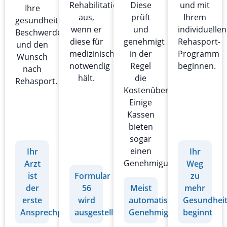
Rehabilitationssport
Diese
und mit
Ihre
aus,
prüft
Ihrem
gesundheitlichen
wenn er
und
individuellen
Beschwerden
diese für
genehmigt
Rehasport-
und den
medizinisch
in der
Programm
Wunsch
notwendig
Regel
beginnen.
nach
hält.
die
Rehasport.
Kostenübernahme.
Einige
Kassen
bieten
sogar
einen
Ihr
Ihr
Genehmigungsverzicht.
Arzt
Weg
ist
Formular
zu
der
56
Meist
mehr
erste
wird
automatische
Gesundhei
Ansprechpartner
ausgestellt
Genehmigung
beginnt