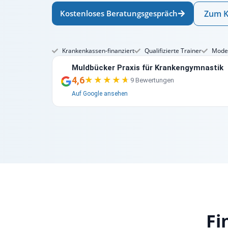
Kostenloses Beratungsgespräch
Zum K
Krankenkassen-finanziert
Qualifizierte Trainer
Moder
Muldbücker Praxis für Krankengymnastik
4,6
★★★★★
★★★★★
9 Bewertungen
Auf Google ansehen
Fi