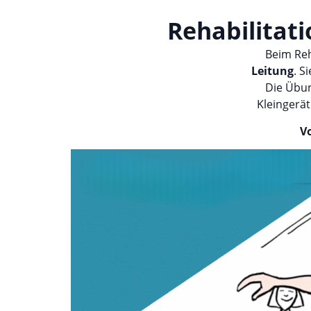
Rehabilitati
Beim Reh
Leitung
. S
Die Übun
Kleingerät
V