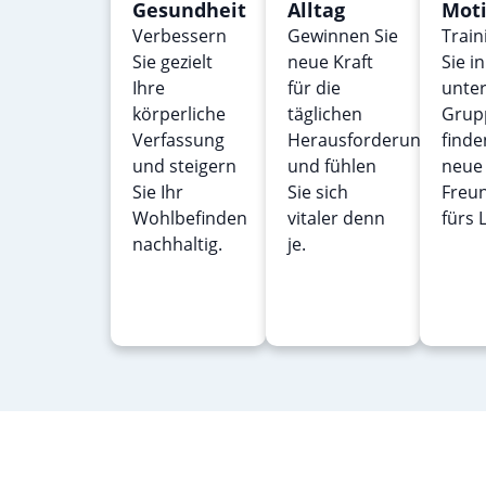
Gesundheit
Alltag
Moti
Verbessern
Gewinnen Sie
Train
Sie gezielt
neue Kraft
Sie i
Ihre
für die
unte
körperliche
täglichen
Grup
Verfassung
Herausforderungen
finde
und steigern
und fühlen
neue
Sie Ihr
Sie sich
Freu
Wohlbefinden
vitaler denn
fürs 
nachhaltig.
je.