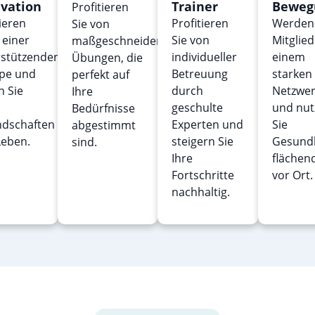
vation
Trainer
Beweg
Profitieren
ieren
Profitieren
Werden 
Sie von
n einer
Sie von
Mitglied
maßgeschneiderten
rstützenden
individueller
einem
Übungen, die
pe und
Betreuung
starken
perfekt auf
n Sie
durch
Netzwer
Ihre
geschulte
und nut
Bedürfnisse
ndschaften
Experten und
Sie
abgestimmt
Leben.
steigern Sie
Gesund
sind.
Ihre
flächen
Fortschritte
vor Ort.
nachhaltig.