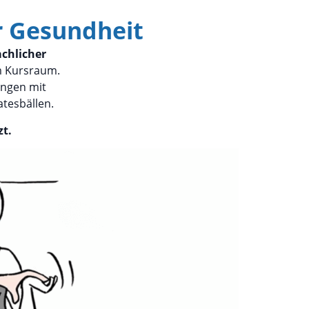
r Gesundheit
chlicher
em Kursraum.
ungen mit
atesbällen.
t.