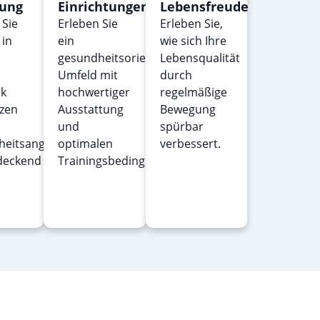
ung
Einrichtungen
Lebensfreude
Sie
Erleben Sie
Erleben Sie,
 in
ein
wie sich Ihre
gesundheitsorientiertes
Lebensqualität
Umfeld mit
durch
k
hochwertiger
regelmäßige
zen
Ausstattung
Bewegung
und
spürbar
heitsangebote
optimalen
verbessert.
deckend
Trainingsbedingungen.