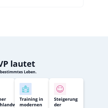
VP lautet
stbestimmtes Leben.
ner
Training in
Steigerung
chlandweiten
modernen
der