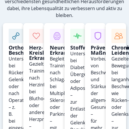
verschiedensten gesundheitlichen Herausforderungen
dabei, ihre Lebensqualität zu verbessern und aktiv zu
bleiben.
Orthopädische
Herz-
Neurologische
Stoffwechselerkrank
Präventive
Chroni
Beschwerden
Kreislauf-
Erkrankungen
Maßnahmen
Leiden
Unterstützung
Erkrankungen
Unterstützung
Begleitendes
Vorbeugung
Gezielte
bei
Gezieltes
bei
Training
von
Bewegu
Diabetes,
Training
Rückenschmerzen,
nach
Beschwerden
bei
Übergewicht
nach
Gelenkproblemen
Schlaganfall,
und
langanh
oder
Herzinfarkt,
oder
bei
Stärkung
Beschw
Adipositas
bei
nach
Multipler
der
wie
–
Bluthochdruck
Operationen
Sklerose
allgemeinen
Rücken-
zur
oder
– z.
oder
Gesundheit
oder
Entlastung
anderen
B.
Parkinson
–
Gelenk
der
Herzproblemen
bei
–
für
–
Gelenke,
–
eingeschränkter
mit
mehr
zur