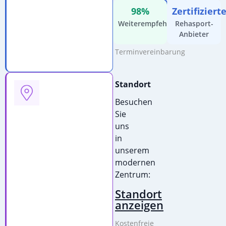
schreiben
98%
Zertifiziert
Kostenfreie
Weiterempfehlung
Rehasport-
Beratung
Anbieter
&
Terminvereinbarung
Standort
Besuchen
Sie
uns
in
unserem
modernen
Zentrum:
Standort
anzeigen
Kostenfreie