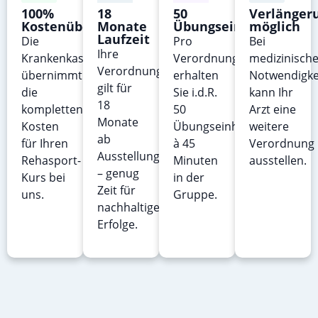
100%
18
50
Verlänger
Kostenübernahme
Monate
Übungseinheiten
möglich
Laufzeit
Die
Pro
Bei
Ihre
Krankenkasse
Verordnung
medizinische
Verordnung
übernimmt
erhalten
Notwendigke
gilt für
die
Sie i.d.R.
kann Ihr
18
kompletten
50
Arzt eine
Monate
Kosten
Übungseinheiten
weitere
ab
für Ihren
à 45
Verordnung
Ausstellungsdatum
Rehasport-
Minuten
ausstellen.
– genug
Kurs bei
in der
Zeit für
uns.
Gruppe.
nachhaltige
Erfolge.