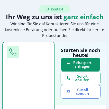
Kontakt
Ihr Weg zu uns ist
ganz einfach
Wir sind für Sie da! Kontaktieren Sie uns für eine
kostenlose Beratung oder buchen Sie direkt Ihre erste
Probestunde.
Telefon
Starten Sie noch
heute!
Rufen
Sie
Rehasport
anfragen
uns
direkt
Sofort
an
anrufen
für
E-Mail
eine
senden
persönliche
Beratung: