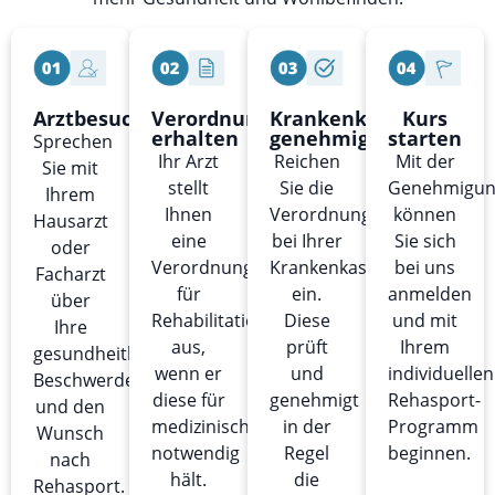
Arztbesuch
Verordnung
Krankenkasse
Kurs
erhalten
genehmigt
starten
Sprechen
Ihr Arzt
Reichen
Mit der
Sie mit
stellt
Sie die
Genehmigu
Ihrem
Ihnen
Verordnung
können
Hausarzt
eine
bei Ihrer
Sie sich
oder
Verordnung
Krankenkasse
bei uns
Facharzt
für
ein.
anmelden
über
Rehabilitationssport
Diese
und mit
Ihre
aus,
prüft
Ihrem
gesundheitlichen
wenn er
und
individuellen
Beschwerden
diese für
genehmigt
Rehasport-
und den
medizinisch
in der
Programm
Wunsch
notwendig
Regel
beginnen.
nach
hält.
die
Rehasport.