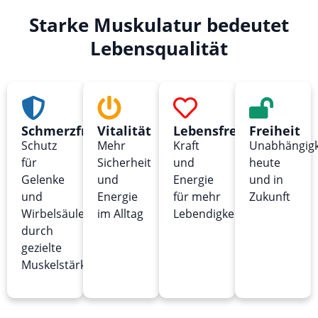
Starke Muskulatur bedeutet
Lebensqualität
Schmerzfreiheit
Vitalität
Lebensfreude
Freiheit
Schutz
Mehr
Kraft
Unabhängigk
für
Sicherheit
und
heute
Gelenke
und
Energie
und in
und
Energie
für mehr
Zukunft
Wirbelsäule
im Alltag
Lebendigkeit
durch
gezielte
Muskelstärkung