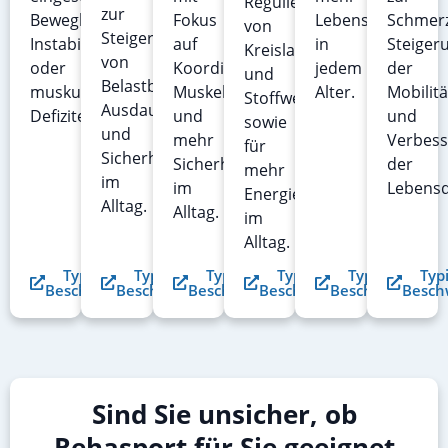
Regulierung
zur
Beweglichkeit,
Fokus
Lebensqualität
Schmerz
von
Steigerung
Instabilität
auf
in
Steiger
Kreislauf
von
oder
Koordination,
jedem
der
und
Belastbarkeit,
muskulären
Muskelkraft
Alter.
Mobilitä
Stoffwechsel
Ausdauer
Defiziten.
und
und
sowie
und
mehr
Verbes
für
Sicherheit
Sicherheit
der
mehr
im
im
Lebensq
Energie
Alltag.
Alltag.
im
Alltag.
Typische
Typische
Typische
Typische
Typische
Typ
Beschwerden
Beschwerden
Beschwerden
Beschwerden
Beschwerden
Besch
Sind Sie unsicher, ob
Rehasport für Sie geeignet