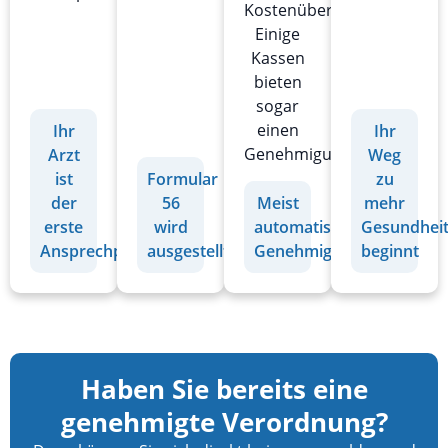
Kostenübernahme.
Einige
Kassen
bieten
sogar
einen
Ihr
Ihr
Genehmigungsverzicht.
Arzt
Weg
ist
Formular
zu
der
56
Meist
mehr
erste
wird
automatische
Gesundhei
Ansprechpartner
ausgestellt
Genehmigung
beginnt
Haben Sie bereits eine
genehmigte Verordnung?