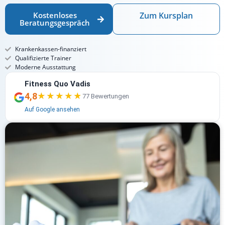
Kostenloses
Zum Kursplan
Beratungsgespräch
Krankenkassen-finanziert
Qualifizierte Trainer
Moderne Ausstattung
Fitness Quo Vadis
4,8
★★★★★
★★★★★
77 Bewertungen
Auf Google ansehen