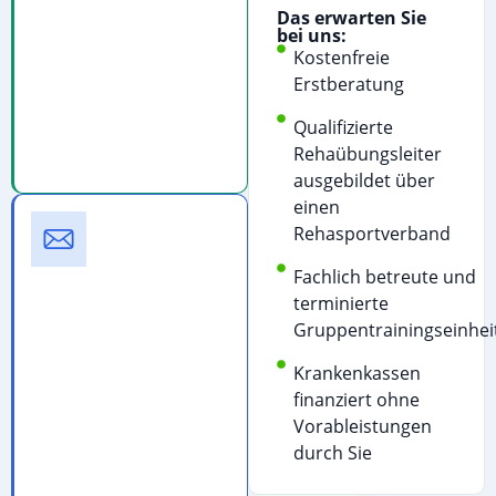
Telefonanruf
Das erwarten Sie
starten
bei uns:
Kostenfreie
Kostenfreie
Erstberatung
Beratung
&
Qualifizierte
Terminvereinbarung
Rehaübungsleiter
ausgebildet über
einen
E-
Rehasportverband
Mail
Schreiben
Fachlich betreute und
Sie
terminierte
uns
Gruppentrainingseinhei
für
Krankenkassen
detaillierte
finanziert ohne
Informationen:
Vorableistungen
E-
durch Sie
Mail