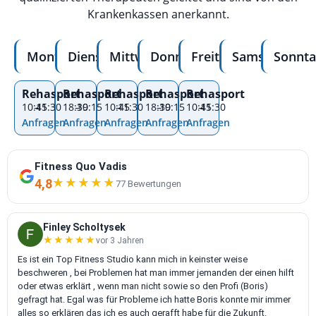
Krankenkassen anerkannt.
Montag
Dienstag
Mittwoch
Donnerstag
Freitag
Samstag
Sonnta
Rehasport
Rehasport
Rehasport
Rehasport
Rehasport
10:45
–
11:30
18:30
–
19:15
10:45
–
11:30
18:30
–
19:15
10:45
–
11:30
Anfragen
Anfragen
Anfragen
Anfragen
Anfragen
Fitness Quo Vadis
4,8
★★★★★
★★★★★
77 Bewertungen
Finley Scholtysek
★★★★★
★★★★★
vor 3 Jahren
Es ist ein Top Fitness Studio kann mich in keinster weise
beschweren , bei Problemen hat man immer jemanden der einen hilft
oder etwas erklärt , wenn man nicht sowie so den Profi (Boris)
gefragt hat. Egal was für Probleme ich hatte Boris konnte mir immer
alles so erklären das ich es auch gerafft habe für die Zukunft.