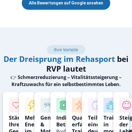
Alle Bewertungen auf Google ansehen
Ihre Vorteile
Der Dreisprung im Rehasport
bei
RVP lautet
👉
Schmerzreduzierung – Vitalitätssteigerung –
Kraftzuwachs für ein selbstbestimmtes Leben.
Stärkung
Mehr
Gemeinschaft
Individuelle
Qualitative,
Teil
Training
Stei
Ihrer
Energie
&
Betreuung
erfahrene
einer
in
der
Gesundheit
im
Motivation
Trainer
deutschlandwei
modernen
Lebe
Profitieren