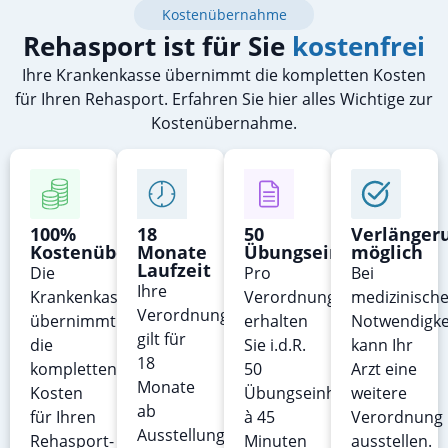
Kostenübernahme
Rehasport ist für Sie
kostenfrei
Ihre Krankenkasse übernimmt die kompletten Kosten
für Ihren Rehasport. Erfahren Sie hier alles Wichtige zur
Kostenübernahme.
100%
18
50
Verlänger
Kostenübernahme
Monate
Übungseinheiten
möglich
Laufzeit
Die
Pro
Bei
Ihre
Krankenkasse
Verordnung
medizinische
Verordnung
übernimmt
erhalten
Notwendigke
gilt für
die
Sie i.d.R.
kann Ihr
18
kompletten
50
Arzt eine
Monate
Kosten
Übungseinheiten
weitere
ab
für Ihren
à 45
Verordnung
Ausstellungsdatum
Rehasport-
Minuten
ausstellen.