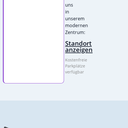
uns
in
unserem
modernen
Zentrum:
Standort
anzeigen
Kostenfreie
Parkplätze
verfügbar