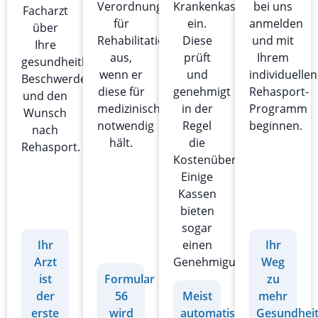
Verordnung
Krankenkasse
bei uns
Facharzt
für
ein.
anmelden
über
Rehabilitationssport
Diese
und mit
Ihre
aus,
prüft
Ihrem
gesundheitlichen
wenn er
und
individuellen
Beschwerden
diese für
genehmigt
Rehasport-
und den
medizinisch
in der
Programm
Wunsch
notwendig
Regel
beginnen.
nach
hält.
die
Rehasport.
Kostenübernahme.
Einige
Kassen
bieten
sogar
einen
Ihr
Ihr
Genehmigungsverzicht.
Arzt
Weg
ist
Formular
zu
der
56
Meist
mehr
erste
wird
automatische
Gesundhei