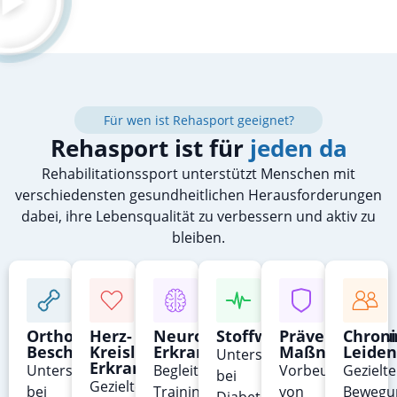
Für wen ist Rehasport geeignet?
Rehasport ist für
jeden da
Rehabilitationssport unterstützt Menschen mit
verschiedensten gesundheitlichen Herausforderungen
dabei, ihre Lebensqualität zu verbessern und aktiv zu
bleiben.
Orthopädische
Herz-
Neurologische
Stoffwechselerkrank
Präventive
Chroni
Beschwerden
Kreislauf-
Erkrankungen
Maßnahmen
Leiden
Unterstützung
Erkrankungen
Unterstützung
Begleitendes
Vorbeugung
Gezielte
bei
Gezieltes
bei
Training
von
Bewegu