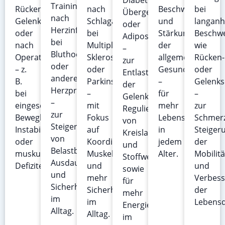
Diabetes,
Training
Rückenschmerzen,
nach
Beschwerden
bei
Übergewicht
nach
Gelenkproblemen
Schlaganfall,
und
langanh
oder
Herzinfarkt,
oder
bei
Stärkung
Beschw
Adipositas
bei
nach
Multipler
der
wie
–
Bluthochdruck
Operationen
Sklerose
allgemeinen
Rücken-
zur
oder
– z.
oder
Gesundheit
oder
Entlastung
anderen
B.
Parkinson
–
Gelenk
der
Herzproblemen
bei
–
für
–
Gelenke,
–
eingeschränkter
mit
mehr
zur
Regulierung
zur
Beweglichkeit,
Fokus
Lebensqualität
Schmerz
von
Steigerung
Instabilität
auf
in
Steiger
Kreislauf
von
oder
Koordination,
jedem
der
und
Belastbarkeit,
muskulären
Muskelkraft
Alter.
Mobilitä
Stoffwechsel
Ausdauer
Defiziten.
und
und
sowie
und
mehr
Verbes
für
Sicherheit
Sicherheit
der
mehr
im
im
Lebensq
Energie
Alltag.
Alltag.
im