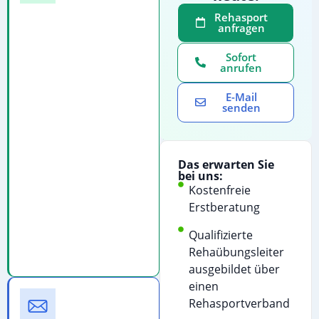
Sie
Rehasport
anfragen
uns
direkt
Sofort
an
anrufen
für
E-Mail
eine
senden
persönliche
Beratung:
Telefonanruf
Das erwarten Sie
starten
bei uns:
Kostenfreie
Kostenfreie
Erstberatung
Beratung
&
Qualifizierte
Terminvereinbarung
Rehaübungsleiter
ausgebildet über
einen
E-
Rehasportverband
Mail