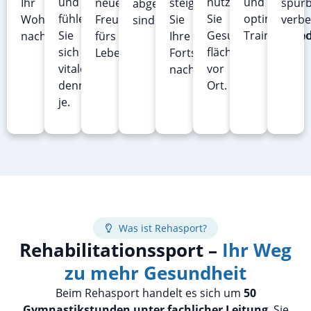
und
nutzen
und
Ihr
neue
steigern
spür
abgestimmt
fühlen
Sie
optimalen
Wohlbefinden
Freundschaften
Sie
verbe
sind.
Sie
Gesundheitsangebo
Trainingsbe
nachhaltig.
fürs
Ihre
sich
flächendeckend
Leben.
Fortschritte
vitaler
vor
nachhaltig.
denn
Ort.
je.
Was ist Rehasport?
Rehabilitationssport –
Ihr Weg
zu mehr Gesundheit
Beim Rehasport handelt es sich um
50
Gymnastikstunden unter fachlicher Leitung
. Sie