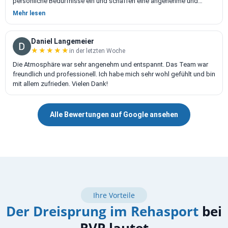
persönliche Bedürfnisse ein und schaffen eine angenehme und
motivierende Atmosphäre.
Mehr lesen
Das Angebot ist vielseitig und umfasst Rehasport, medizinisches
Training, Präventionskurse sowie klassisches Fitnesstraining. Die
Kurse sind hervorragend organisiert. Besonders beeindruckt hat
Daniel Langemeier
mich der Umzug in das neue Gebäude. Die modernen und
★★★★★
★★★★★
in der letzten Woche
hochwertigen Trainingsgeräte sowie die helle, gepflegten
Die Atmosphäre war sehr angenehm und entspannt. Das Team war
Räumlichkeiten sorgen für ein tolles Trainingserlebnis.
freundlich und professionell. Ich habe mich sehr wohl gefühlt und bin
mit allem zufrieden. Vielen Dank!
Vielen Dank an das gesamte Team der Rehabox Vitalis Lierenfeld, ich
komme immer wieder gerne und kann das Studio mit bestem
Gewissen weiterempfehlen!
Alle Bewertungen auf Google ansehen
Ihre Vorteile
Der Dreisprung im Rehasport
bei
RVP lautet