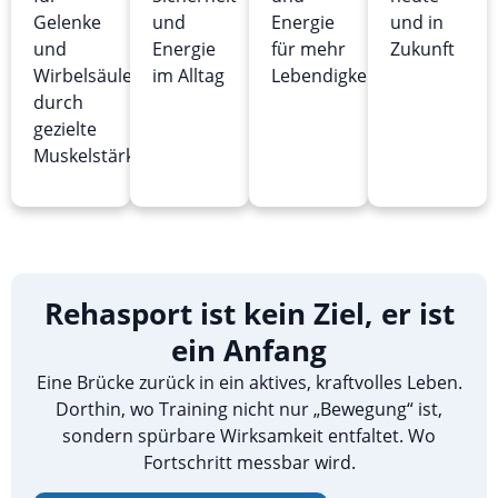
Gelenke
und
Energie
und in
und
Energie
für mehr
Zukunft
Wirbelsäule
im Alltag
Lebendigkeit
durch
gezielte
Muskelstärkung
Rehasport ist kein Ziel, er ist
ein Anfang
Eine Brücke zurück in ein aktives, kraftvolles Leben.
Dorthin, wo Training nicht nur „Bewegung“ ist,
sondern spürbare Wirksamkeit entfaltet. Wo
Fortschritt messbar wird.