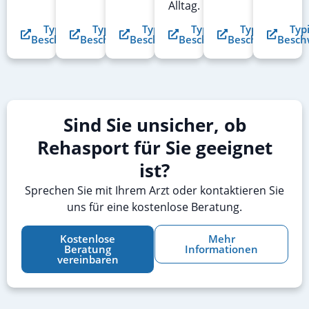
Alltag.
Typische
Typische
Typische
Typische
Typische
Typ
Beschwerden
Beschwerden
Beschwerden
Beschwerden
Beschwerden
Besch
Sind Sie unsicher, ob
Rehasport für Sie geeignet
ist?
Sprechen Sie mit Ihrem Arzt oder kontaktieren Sie
uns für eine kostenlose Beratung.
Kostenlose
Mehr
Beratung
Informationen
vereinbaren