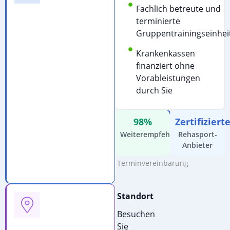
Schreiben
Fachlich betreute und
Sie
terminierte
uns
Gruppentrainingseinhei
für
Krankenkassen
detaillierte
finanziert ohne
Informationen:
Vorableistungen
E-
durch Sie
Mail
schreiben
98%
Zertifiziert
Kostenfreie
Weiterempfehlung
Rehasport-
Beratung
Anbieter
&
Terminvereinbarung
Standort
Besuchen
Sie