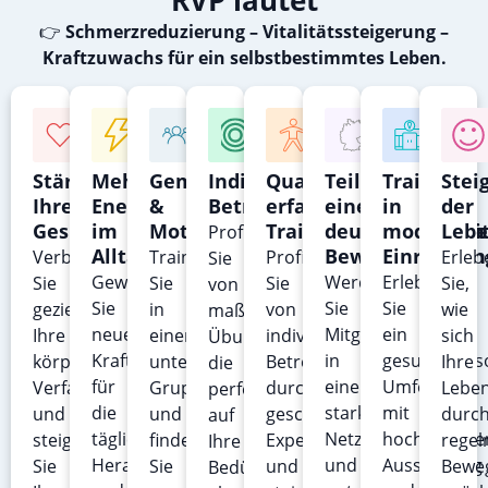
👉
Schmerzreduzierung – Vitalitätssteigerung –
Kraftzuwachs für ein selbstbestimmtes Leben.
Stärkung
Mehr
Gemeinschaft
Individuelle
Qualitative,
Teil
Training
Stei
Ihrer
Energie
&
Betreuung
erfahrene
einer
in
der
Gesundheit
im
Motivation
Trainer
deutschlandwei
modernen
Lebe
Profitieren
Alltag
Bewegung
Einrichtu
Verbessern
Trainieren
Profitieren
Erleb
Sie
Gewinnen
Werden
Erleben
Sie
Sie
Sie
Sie,
von
Sie
Sie
Sie
gezielt
in
von
wie
maßgeschneiderten
neue
Mitglied
ein
Ihre
einer
individueller
sich
Übungen,
Kraft
in
gesundheitso
körperliche
unterstützenden
Betreuung
Ihre
die
für
einem
Umfeld
Verfassung
Gruppe
durch
Leben
perfekt
die
starken
mit
und
und
geschulte
durc
auf
täglichen
Netzwerk
hochwertige
steigern
finden
Experten
regel
Ihre
Herausforderungen
und
Ausstattung
Sie
Sie
und
Bewe
Bedürfnisse