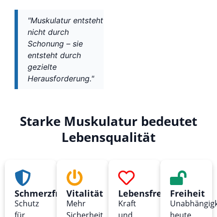
"Muskulatur entsteht
nicht durch
Schonung – sie
entsteht durch
gezielte
Herausforderung."
Starke Muskulatur bedeutet
Lebensqualität
Schmerzfreiheit
Vitalität
Lebensfreude
Freiheit
Schutz
Mehr
Kraft
Unabhängigk
für
Sicherheit
und
heute