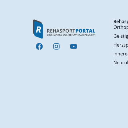
Rehas
Ortho
Geisti
Herzsp
Innere
Neurol