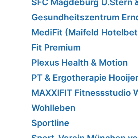
SFC Magdeburg U.Stern 
Gesundheitszentrum Ern
MediFit (Maifeld Hotelbe
Fit Premium
Plexus Health & Motion
PT & Ergotherapie Hooije
MAXXIFIT Fitnessstudio 
Wohlleben
Sportline