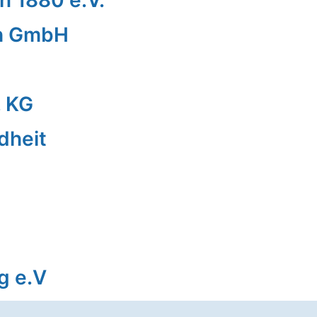
n 1880 e.V.
th GmbH
. KG
dheit
g e.V