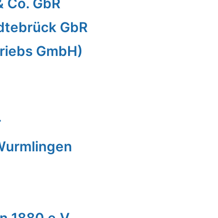
& Co. GbR
dtebrück GbR
triebs GmbH)
r
Wurmlingen