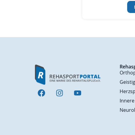
Rehas
Ortho
Geisti
Herzsp
Innere
Neurol