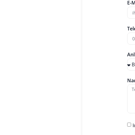
E-M
Tel
Anl
Nac
I