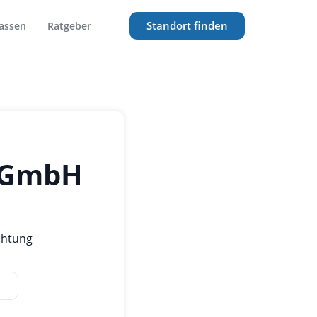
Standort finden
assen
Ratgeber
Z GmbH
chtung