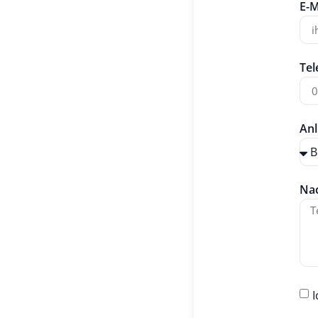
E-M
Tel
Anl
Nac
I