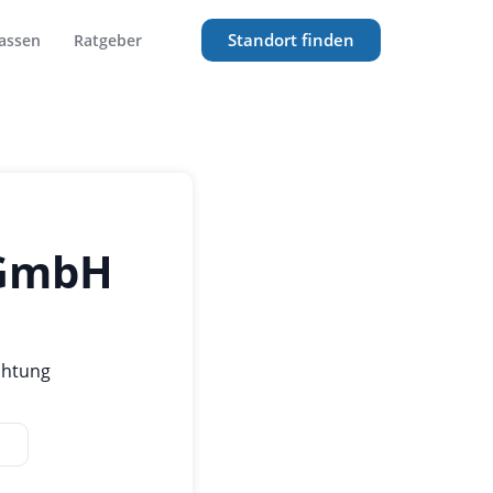
Standort finden
assen
Ratgeber
 GmbH
chtung