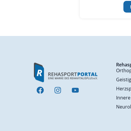
Rehas
Ortho
Geisti
Herzsp
Innere
Neurol