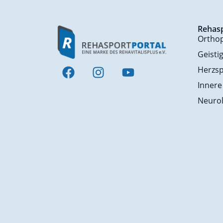
Rehas
Ortho
Geisti
Herzsp
Innere
Neurol