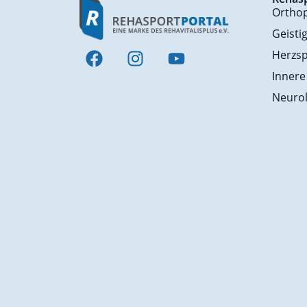
Ortho
Geisti
Herzsp
Innere
Neurol