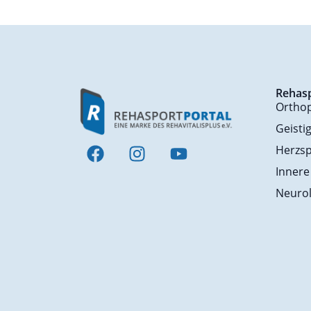
Rehas
Ortho
Geisti
Herzsp
Innere
Neurol