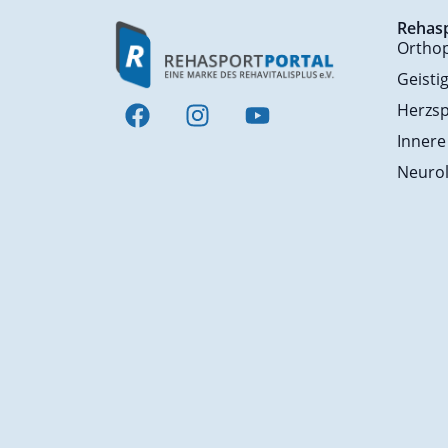
Rehas
Ortho
Geisti
Herzsp
Innere
Neurol