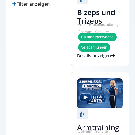
Filter anzeigen
Bizeps und
Trizeps
,
,
Arme
Brustmuskulatur
,
Oberarm
Schulter
Haltungsschwäche
Verspannungen
Details anzeigen
Armtraining
,
,
Oberarm
Schulter