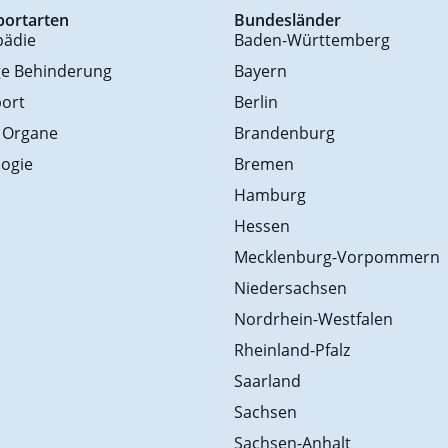
portarten
Bundesländer
pädie
Baden-Württemberg
ge Behinderung
Bayern
ort
Berlin
 Organe
Brandenburg
ogie
Bremen
Hamburg
Hessen
Mecklenburg-Vorpommern
Niedersachsen
Nordrhein-Westfalen
Rheinland-Pfalz
Saarland
Sachsen
Sachsen-Anhalt