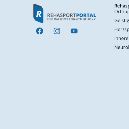
Rehas
Ortho
Geisti
Herzsp
Innere
Neurol